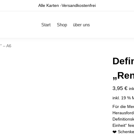
Alle Karten -Versandkostenfrei
Start
Shop
über uns
e“ – A6
Defi
„Ren
3,95
€
in
inkl. 19 % 
Für die Me
Herausford
Definitions
Einheit“ fei
❤️ Schenke