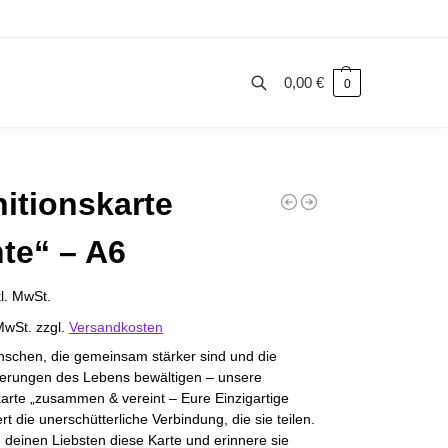
0,00
€
0
Suchen
nitionskarte
te“ – A6
kl. MwSt.
MwSt.
zzgl.
Versandkosten
nschen, die gemeinsam stärker sind und die
erungen des Lebens bewältigen – unsere
karte „zusammen & vereint – Eure Einzigartige
ert die unerschütterliche Verbindung, die sie teilen.
 deinen Liebsten diese Karte und erinnere sie